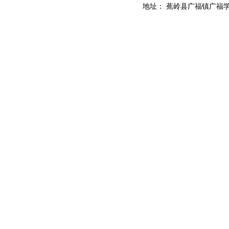
地址： 蕉岭县广福镇广福学