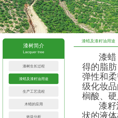
漆蜡及漆籽油用途
漆树简介
Lacquer tree
漆蜡（
得的脂肪
漆树生长过程
弹性和柔
漆蜡及漆籽油用途
级化妆品
生产工艺流程
榈酸、硬
漆籽油
木蜡的应用
状的液体
效益分析