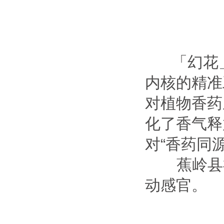
「幻花」
内核的精准
对植物香药
化了香气释
对“香药同
蕉岭县福
动感官。