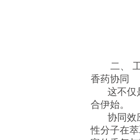
二、 工艺
香药协同
这不仅是
合伊始。
协同效应
性分子在萃