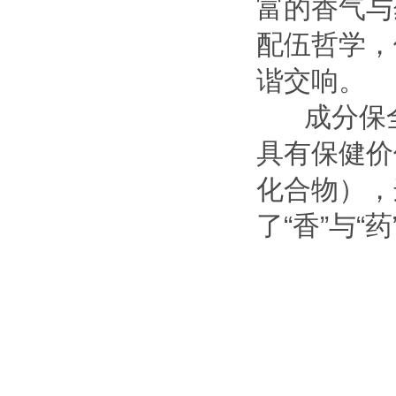
富的香气与
配伍哲学，
谐交响。
成分保全
具有保健价
化合物），
了“香”与“