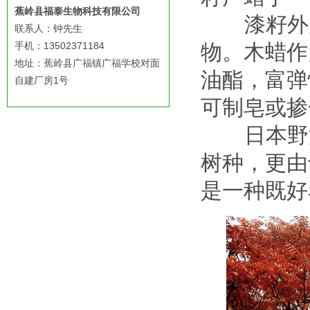
蕉岭县福泰生物科技有限公司
漆籽外皮
联系人：钟先生
手机：13502371184
物。木蜡作
地址：蕉岭县广福镇广福学校对面
油酯，富弹
自建厂房1号
可制皂或掺
日本野漆
树种，更由
是一种既好